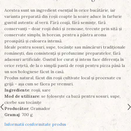
Acestea sunt un ingredient esențial în orice bucătărie, iar
varianta preparată din roșii coapte la soare aduce în farfurie
gustul autentic al verii. Fără coajă, fără semințe, fără
conservanți – doar roșii dulci și zemoase, trecute prin sită și
conservate simplu, în borcan, pentru a păstra aroma
proaspătă și culoarea intensă.
Ideale pentru sosuri, supe, tocănițe sau mâncăruri tradiționale
românești, dau consistență și profunzime preparatelor, fără
adaosuri artificiale. Gustul lor curat și intens face diferența în
orice rețetă, de la o simplă pastă de roșii pentru pizza până la
un sos bolognese făcut în casă.
Produs natural, făcut din roșii cultivate local și procesate cu
grijă – așa cum se făcea pe vremuri.
Ingrediente
: roșii, sare
Mod de utilizare
: se folosește ca bază pentru sosuri, supe,
ciorbe sau tocănițe
Producător
: Gramador
Gramaj
: 700 g
Informatii conformitate produs