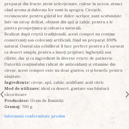
preparat din fructe atent selecționate, culese în sezon, atunci
când aroma și dulceața lor sunt la apogeu. Cireșele,
recunoscute pentru gustul lor dulce-acrișor, sunt scufundate
într-un sirop delicat, obținut din apă și zahăr, pentru a le
păstra prospețimea și culoarea naturală.
Realizat după rețetă tradițională, acest compot nu conține
conservanți sau coloranți artificiali, fiind un preparat 100%
natural. Gustul său echilibrat îl face perfect pentru a fi savurat
ca desert simplu, pentru a însoți prăjituri, înghețată sau
clătite, dar și ca ingredient în diverse rețete de patiserie.
Datorită conținutului ridicat de antioxidanți și vitamine din
cireșe, acest compot este nu doar gustos, ci și benefic pentru
sănătate.
Ingrediente:
cireșe, apă, zahăr, acidifiant: acid citric
Mod de utilizare:
ideal ca desert, gustare sau băutură
răcoritoare
Producător:
Gram de Bunătăți
Gramaj:
700 g
Informatii conformitate produs