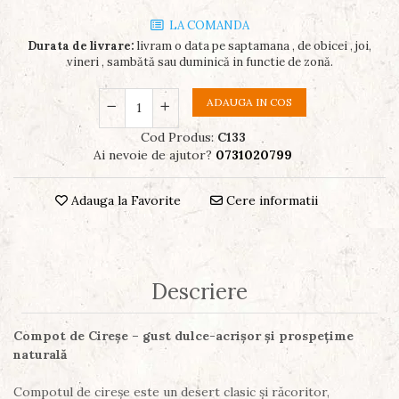
LA COMANDA
Durata de livrare:
livram o data pe saptamana , de obicei , joi,
vineri , sambătă sau duminică in functie de zonă.
ADAUGA IN COS
Cod Produs:
C133
Ai nevoie de ajutor?
0731020799
Adauga la Favorite
Cere informatii
Descriere
Compot de Cireșe – gust dulce-acrișor și prospețime
naturală
Compotul de cireșe este un desert clasic și răcoritor,