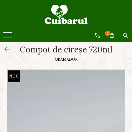
BACANIE
BACANIE
0
Miere
Compot de cireşe 720ml
Ulei
Produse din cătină
GRAMADOR
Sucuri si siropuri
Paste fainoase
NOU
Conserve legume
Conserve fructe
Făină
Pâine si patiserie