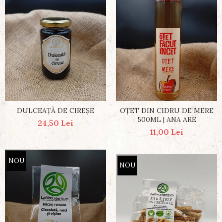
DULCEAȚĂ DE CIREȘE
OȚET DIN CIDRU DE MERE
500ML | ANA ARE
24,50 Lei
11,00 Lei
NOU
NOU