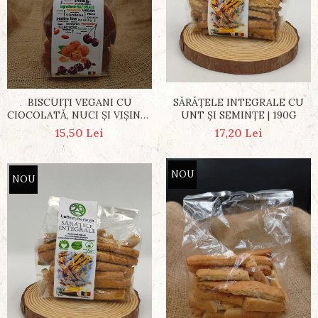
SĂRĂȚELE INTEGRALE CU
BISCUIȚI VEGANI CU
UNT ȘI SEMINȚE | 190G
CIOCOLATĂ, NUCI ȘI VIȘINE |
120G
17,20 Lei
15,50 Lei
NOU
NOU