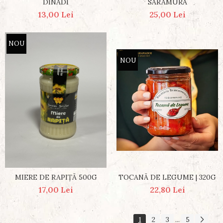
DINADI
SARAMURĂ
13,00 Lei
25,00 Lei
NOU
NOU
TOCANĂ DE LEGUME | 320G
MIERE DE RAPIȚĂ 500G
22,80 Lei
17,00 Lei
1
2
3
5
...