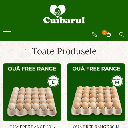
BACANIE
BACANIE
0
Miere
Ulei
Toate Produsele
Produse din cătină
Sucuri si siropuri
Paste fainoase
Conserve legume
Conserve fructe
Făină
Pâine si patiserie
OUĂ FREE RANGE 30 L
OUĂ FREE RANGE 30 M