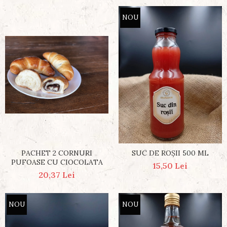
NOU
PACHET 2 CORNURI
SUC DE ROȘII 500 ML
PUFOASE CU CIOCOLATA
15,50 Lei
20,37 Lei
NOU
NOU