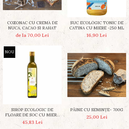
COZONAC CU CREMA DE
SUC ECOLOGIC TONIC DE
NUCA, CACAO SI RAHAT
CATINA CU MIERE -250 ML
de la 70,00 Lei
16,90 Lei
NOU
PÂINE CU SEMINŢE- 700G
SIROP ECOLOGIC DE
FLOARE DE SOC CU MIERE
25,00 Lei
500 ML
45,83 Lei