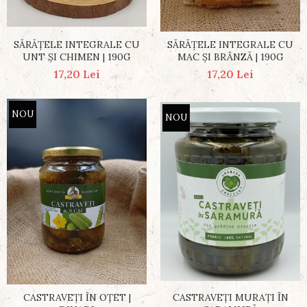
SĂRĂȚELE INTEGRALE CU
SĂRĂȚELE INTEGRALE CU
UNT ȘI CHIMEN | 190G
MAC ȘI BRÂNZĂ | 190G
17,20 Lei
17,20 Lei
NOU
NOU
CASTRAVEȚI ÎN OȚET |
CASTRAVEȚI MURAȚI ÎN