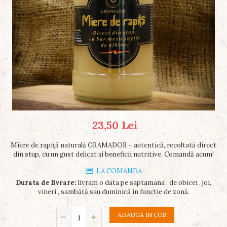
23,50 Lei
Miere de rapiță naturală GRAMADOR – autentică, recoltată direct
din stup, cu un gust delicat și beneficii nutritive. Comandă acum!
LA COMANDA
Durata de livrare:
livram o data pe saptamana , de obicei , joi,
vineri , sambătă sau duminică in functie de zonă.
ADAUGA IN COS