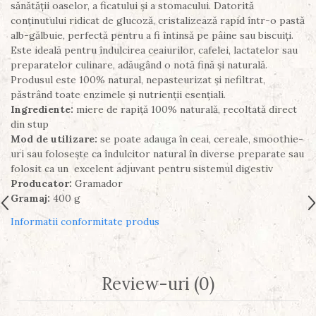
sănătății oaselor, a ficatului și a stomacului. Datorită
conținutului ridicat de glucoză, cristalizează rapid într-o pastă
alb-gălbuie, perfectă pentru a fi întinsă pe pâine sau biscuiți.
Este ideală pentru îndulcirea ceaiurilor, cafelei, lactatelor sau
preparatelor culinare, adăugând o notă fină și naturală.
Produsul este 100% natural, nepasteurizat și nefiltrat,
păstrând toate enzimele și nutrienții esențiali.
Ingrediente:
miere de rapiță 100% naturală, recoltată direct
din stup
Mod de utilizare:
se poate adauga în ceai, cereale, smoothie-
uri sau folosește ca îndulcitor natural în diverse preparate sau
folosit ca un excelent adjuvant pentru sistemul digestiv
Producator:
Gramador
Gramaj:
400 g
Informatii conformitate produs
Review-uri
(0)