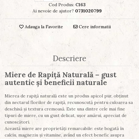
Cod Produs:
C163
Ai nevoie de ajutor?
0731020799
Adauga la Favorite
Cere informatii
Descriere
Miere de Rapiță Naturală – gust
autentic și beneficii naturale
Mierea de rapiță naturală este un produs apicol pur, obținut
din nectarul florilor de rapiță, recunoscută pentru culoarea sa
deschisă și textura cremoasă. Este una dintre cele mai fine
tipuri de miere, cu un gust delicat, ușor amărui, apreciat de
cunoscători.
Această miere are proprietăți remarcabile: este bogată în
calciu, magneziu și vitamine, având un efect benefic asupra