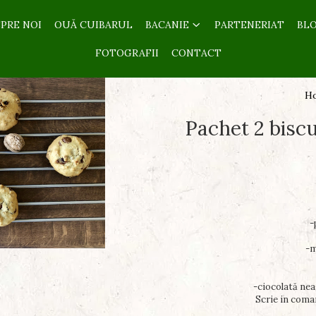
PRE NOI
OUĂ CUIBARUL
BACANIE
PARTENERIAT
BL
FOTOGRAFII
CONTACT
H
Pachet 2 biscu
-
-m
-ciocolată nea
Scrie in coman