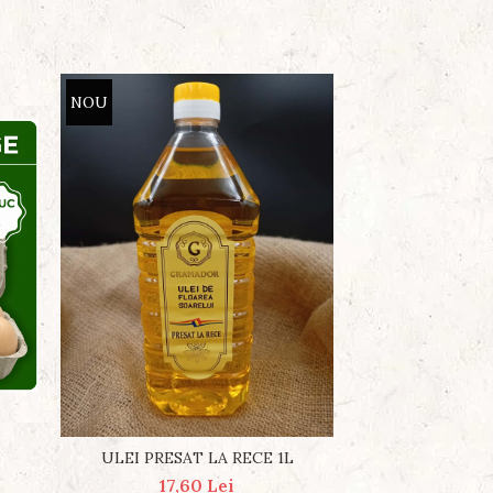
NOU
NOU
DULCEAȚĂ 
ULEI PRESAT LA RECE 1L
24,5
17,60 Lei