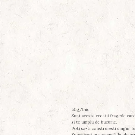
50g/buc
Sunt aceste creatii fragede care
si te umplu de bucurie.
Poti sa-ti construiesti singur f
Specificati in comandă, la observ