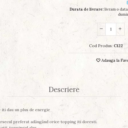
Durata de livrare:
livram o data 
dumin
Cod Produs:
C122
Adauga la Fav
Descriere
 iti dau un plus de energie
ursecul preferat adăugănd orice topping iti doresti.
atii, toppingul ales.