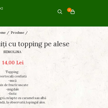
OG
0
ome /
Produse /
iți cu topping pe alese
SEMOLINA
14,00 Lei
Topping:
portocală confiată
-nucă
ix de fructe uscate
-migdale
-fistic
gră,cu lapte cu caramel sau albă
dă, la observatii,topingul ales.