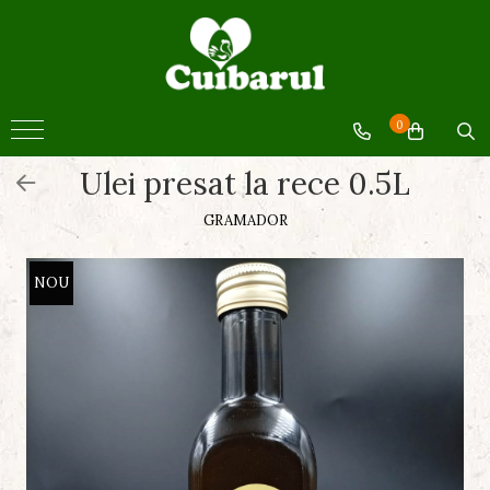
BACANIE
BACANIE
0
Miere
Ulei presat la rece 0.5L
Ulei
Produse din cătină
GRAMADOR
Sucuri si siropuri
Paste fainoase
NOU
Conserve legume
Conserve fructe
Făină
Pâine si patiserie