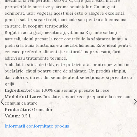
mecanic, la temperaturi sub 40°C, care păstrează intacte
proprietățile nutritive și aroma semințelor. Cu un gust
echilibrat, ușor vegetal, acest ulei este o alegere excelentă
pentru salate, sosuri reci, marinade sau pentru a fi consumat
ca atare, în scopuri terapeutice.
Bogat în acizi grași nesaturați, vitamina E și antioxidanți
naturali, uleiul presat la rece contribuie la sănătatea inimii, a
pielii și la buna funcționare a metabolismului. Este ideal pentru
cei care preferă o alimentație naturală, neprocesată, fără
aditivi sau tratamente termice.
Ambalat în sticlă de 0.5L, este potrivit atât pentru uz zilnic în
bucătărie, cât și pentru cure de sănătate. Un produs simplu,
dar valoros, direct din semințe atent selecționate și presate cu
grijă.
Ingrediente:
ulei 100% din semințe presate la rece
Mod de utilizare:
în salate, sosuri reci, preparate la rece sau
consum ca atare
Producător:
Gramador
Volum:
0.5 L
Informatii conformitate produs