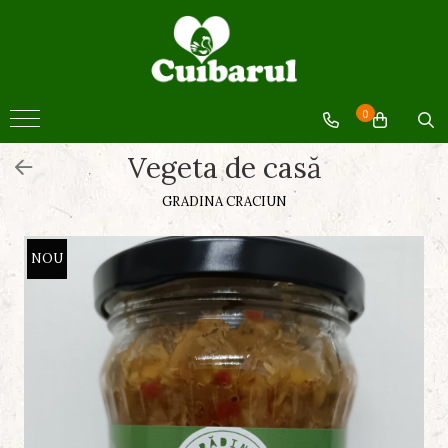
BACANIE
BACANIE
0
Miere
Vegeta de casă
Ulei
Produse din cătină
GRADINA CRACIUN
Sucuri si siropuri
Paste fainoase
NOU
Conserve legume
Conserve fructe
Făină
Pâine si patiserie